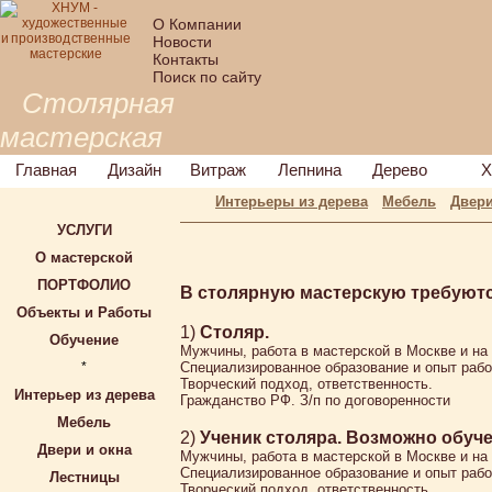
О Компании
Новости
Контакты
Поиск по сайту
Столярная
мастерская
Главная
Дизайн
Витраж
Лепнина
Дерево
Х
Интерьеры из дерева
Мебель
Двери
УСЛУГИ
О мастерской
ПОРТФОЛИО
В столярную мастерскую требуютс
Объекты и Работы
1)
Столяр.
Обучение
Мужчины, работа в мастерской в Москве и на
*
Специализированное образование и опыт раб
Творческий подход, ответственность.
Интерьер из дерева
Гражданство РФ. З/п по договоренности
Мебель
2)
Ученик столяра. Возможно обуче
Двери и окна
Мужчины, работа в мастерской в Москве и на
Специализированное образование и опыт раб
Лестницы
Творческий подход, ответственность.