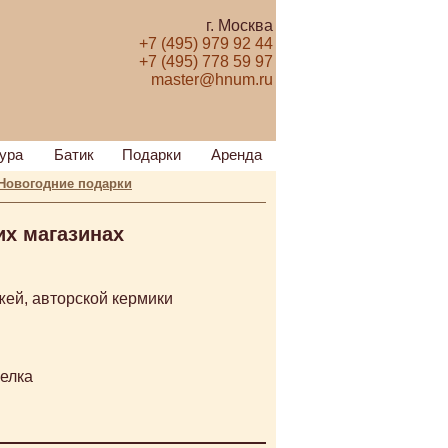
г. Москва
+7 (495) 979 92 44
+7 (495) 778 59 97
master@hnum.ru
ура
Батик
Подарки
Аренда
Новогодние подарки
их магазинах
жей, авторской кермики
елка