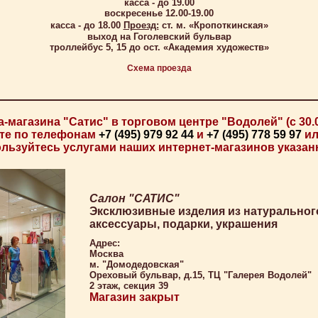
касса - до 19.00
воскресенье 12.00-19.00
касса - до 18.00
Проезд:
ст. м. «Кропоткинская»
выход на Гоголевский бульвар
троллейбус 5, 15 до ост. «Академия художеств»
Схема проезда
а-магазина "Сатис" в торговом центре "Водолей" (с 30.
йте по телефонам
+7 (495) 979 92 44
и
+7 (495) 778 59 97
ил
льзуйтесь услугами наших интернет-магазинов указа
Салон "САТИС"
Эксклюзивные изделия из натуральног
аксессуары, подарки, украшения
Адрес:
Москва
м. "Домодедовская"
Ореховый бульвар, д.15, ТЦ "Галерея Водолей"
2 этаж, секция 39
Магазин закрыт