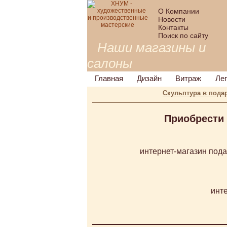
О Компании
Новости
Контакты
Поиск по сайту
Наши магазины и
салоны
Главная
Дизайн
Витраж
Ле
Скульптура в пода
Приобрести 
интернет-магазин пода
инт