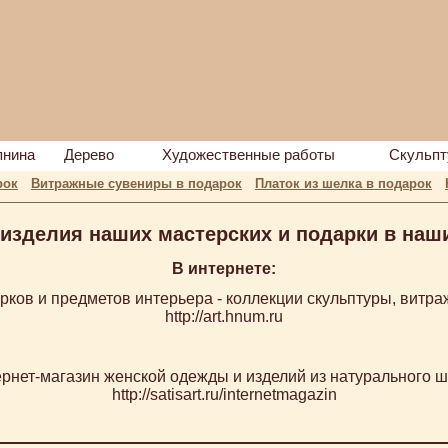
пнина
Дерево
Художественные работы
Скульпт
рок
Витражные сувениры в подарок
Платок из шелка в подарок
изделия наших мастерских и подарки в наш
В интернете:
рков и предметов интерьера - коллекции скульптуры, витра
http://art.hnum.ru
ернет-магазин женской одежды и изделий из натурального ш
http://satisart.ru/internetmagazin