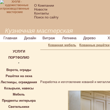
О Компании
Новости
Контакты
Поиск по сайту
Кузнечная мастерская
Главная
Дизайн
Витраж
Лепнина
Дерево
Х
Кованная мебель
Кованные решётки
УСЛУГИ
ПОРТФОЛИО
*
Ворота, ограды
Решётки на окна
Разработка и изготовление кованой и металл
Лестницы, ограждения
Козырьки, навесы
Мебель
Предметы интерьера
Светильники