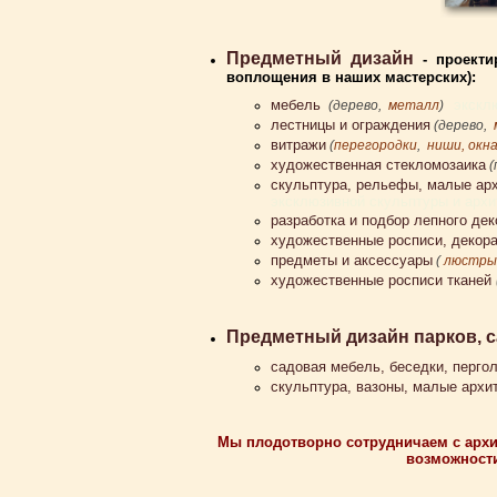
Предметный дизайн
- проекти
воплощения в наших мастерских):
мебель
экскл
(дерево,
металл
)
лестницы и ограждения
(дерево,
витражи
(
перегородки
,
ниши, окн
художественная стекломозаика
(
скульптура, рельефы, малые ар
эксклюзивной скульптуры и арх
разработка и подбор лепного дек
художественные росписи, декор
предметы и аксессуары
(
люстры,
художественные росписи тканей
Предметный дизайн парков, с
садовая мебель, беседки, пергол
скульптура, вазоны, малые арх
Мы плодотворно сотрудничаем с архи
возможности