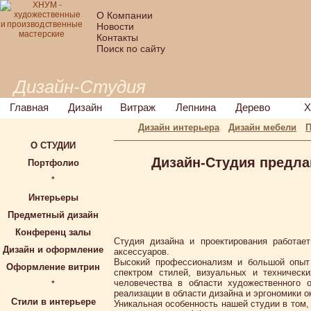
О Компании
Новости
Контакты
Поиск по сайту
Дизайн-Студия
Главная
Дизайн
Витраж
Лепнина
Дерево
Х
Дизайн интерьера
Дизайн мебели
П
О СТУДИИ
Дизайн-Студия предлаг
Портфолио
*
Интерьеры
Предметный дизайн
Конференц залы
Студия дизайна и проектирования работае
Дизайн и оформление
аксессуаров.
Высокий профессионализм и большой опыт 
Оформление витрин
спектром стилей, визуальных и техническ
человечества в области художественного 
*
реализации в области дизайна и эргономики 
Стили в интерьере
Уникальная особенность нашей студии в том,