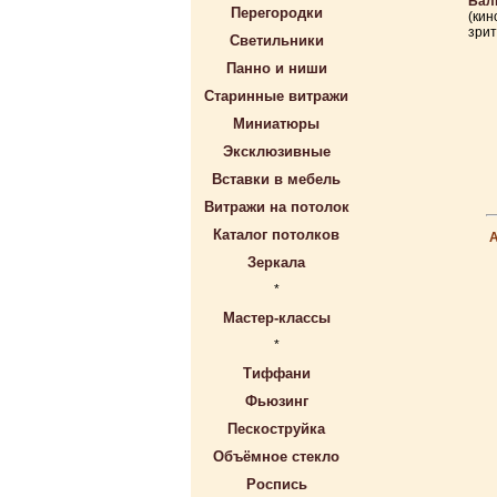
Бал
Перегородки
(кин
зрит
Светильники
Панно и ниши
Старинные витражи
Миниатюры
Эксклюзивные
Вставки в мебель
Витражи на потолок
Каталог потолков
Зеркала
*
Мастер-классы
*
Тиффани
Фьюзинг
Пескоструйка
Объёмное стекло
Роспись