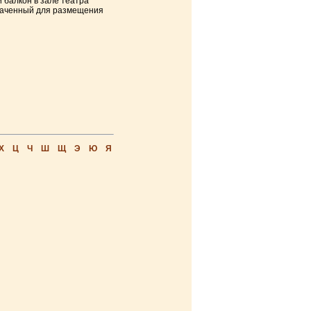
 балкон в зале театра
значенный для размещения
Х
Ц
Ч
Ш
Щ
Э
Ю
Я