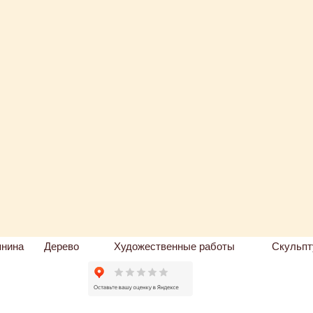
пнина
Дерево
Художественные работы
Скульпт