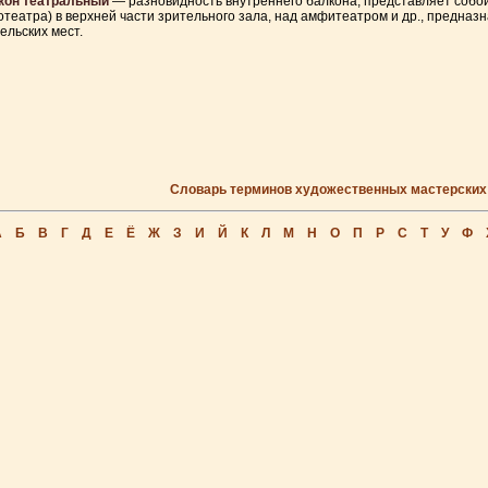
кон театральный
— разновидность внутреннего балкона, представляет собой
отеатра) в верхней части зрительного зала, над амфитеатром и др., предна
ельских мест.
Словарь терминов художественных мастерских
А
Б
В
Г
Д
Е
Ё
Ж
З
И
Й
К
Л
М
Н
О
П
Р
С
Т
У
Ф