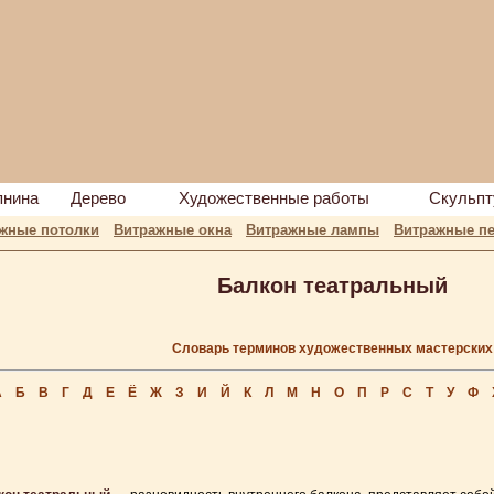
пнина
Дерево
Художественные работы
Скульпт
жные потолки
Витражные окна
Витражные лампы
Витражные пе
Балкон театральный
Словарь терминов художественных мастерских
А
Б
В
Г
Д
Е
Ё
Ж
З
И
Й
К
Л
М
Н
О
П
Р
С
Т
У
Ф