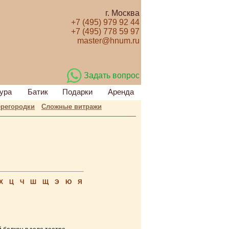
г. Москва
+7 (495) 979 92 44
+7 (495) 778 59 97
master@hnum.ru
Задать вопрос
ура
Батик
Подарки
Аренда
регородки
Сложные витражи
Х
Ц
Ч
Ш
Щ
Э
Ю
Я