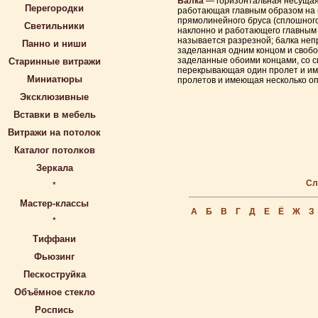
Балка
— горизонтальная несущая 
Перегородки
работающая главным образом на и
прямолинейного бруса (сплошного
Светильники
наклонно и работающего главным 
называется разрезной; балка неп
Панно и ниши
заделанная одним концом и свобод
заделанные обоими концами, со с
Старинные витражи
перекрывающая один пролет и им
Миниатюры
пролетов и имеющая несколько оп
Эксклюзивные
Вставки в мебель
Витражи на потолок
Каталог потолков
Зеркала
Сл
*
Мастер-классы
А
Б
В
Г
Д
Е
Ё
Ж
З
*
Тиффани
Фьюзинг
Пескоструйка
Объёмное стекло
Роспись