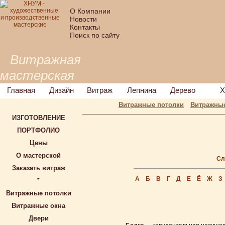
О Компании
Новости
Контакты
Поиск по сайту
Витражная
мастерская
Главная
Дизайн
Витраж
Лепнина
Дерево
Х
Витражные потолки
Витражные
ИЗГОТОВЛЕНИЕ
ПОРТФОЛИО
Цены
О мастерской
Сл
Заказать витраж
А
Б
В
Г
Д
Е
Ё
Ж
З
*
Витражные потолки
Витражные окна
Двери