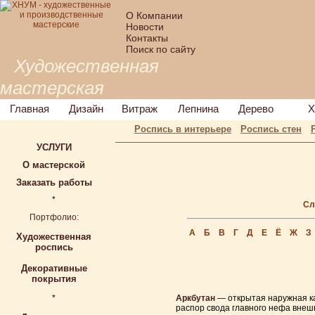
О Компании
Новости
Контакты
Поиск по сайту
Художественная
мастерская
Главная
Дизайн
Витраж
Лепнина
Дерево
Х
Роспись в интерьере
Роспись стен
УСЛУГИ
О мастерской
Заказать работы
*
Сл
Портфолио:
А
Б
В
Г
Д
Е
Ё
Ж
З
Художественная
роспись
Декоративные
покрытия
*
Аркбутан
— открытая наружная ка
распор свода главного нефа вне