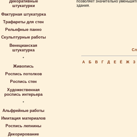
Декоративные
позволяет значительно уменьшит
штукатурки
здания.
Фактурная штукатурка
Трафареты для стен
Рельефные панно
Скульптурные работы
Венецианская
штукатурка
Сл
*
А
Б
В
Г
Д
Е
Ё
Ж
З
Живопись
Роспись потолков
Роспись стен
Художественная
роспись интерьера
*
Альфрейные работы
Имитация материалов
Роспись лепнины
Декорирование