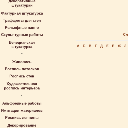
Декоративные
штукатурки
Фактурная штукатурка
Трафареты для стен
Рельефные панно
Скульптурные работы
Сл
Венецианская
А
Б
В
Г
Д
Е
Ё
Ж
З
штукатурка
*
Живопись
Роспись потолков
Роспись стен
Художественная
роспись интерьера
*
Альфрейные работы
Имитация материалов
Роспись лепнины
Декорирование