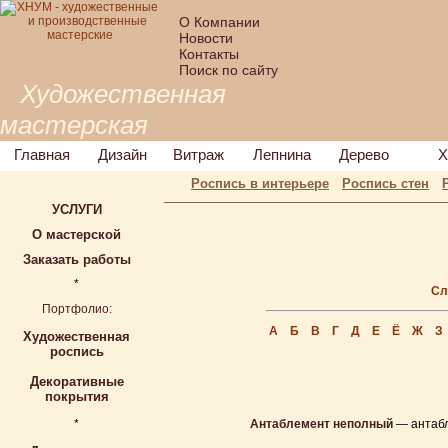
О Компании
Новости
Контакты
Поиск по сайту
Художественная
мастерская
Главная
Дизайн
Витраж
Лепнина
Дерево
Х
Роспись в интерьере
Роспись стен
УСЛУГИ
О мастерской
Заказать работы
*
Сл
Портфолио:
А
Б
В
Г
Д
Е
Ё
Ж
З
Художественная
роспись
Декоративные
покрытия
*
Антаблемент неполный
— антабл