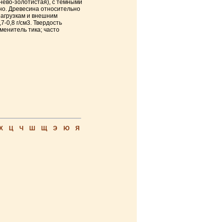
нево-золотистая), с темными
но. Древесина относительно
нагрузкам и внешним
-0,8 г/см3. Твердость
менитель тика; часто
Х
Ц
Ч
Ш
Щ
Э
Ю
Я