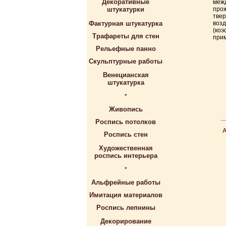
Декоративные
межд
штукатурки
прож
твер
Фактурная штукатурка
возд
(коэ
Трафареты для стен
прим
Рельефные панно
Скульптурные работы
Венецианская
штукатурка
*
Живопись
Роспись потолков
Роспись стен
Художественная
роспись интерьера
*
Альфрейные работы
Имитация материалов
Роспись лепнины
Декорирование