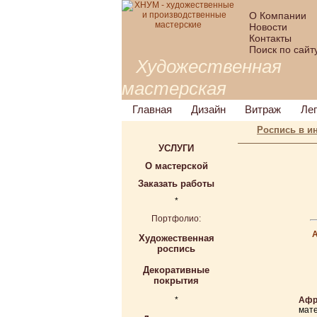
О Компании
Новости
Контакты
Поиск по сайт
Художественная
мастерская
Главная
Дизайн
Витраж
Ле
Роспись в и
УСЛУГИ
О мастерской
Заказать работы
*
Портфолио:
Художественная
роспись
Декоративные
покрытия
*
Афр
мате