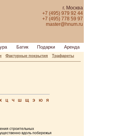
г. Москва
+7 (495) 979 92 44
+7 (495) 778 59 97
master@hnum.ru
ура
Батик
Подарки
Аренда
и
Фактурные покрытия
Трафареты
Х
Ц
Ч
Ш
Щ
Э
Ю
Я
вления строительных
мущественно вдоль побережья