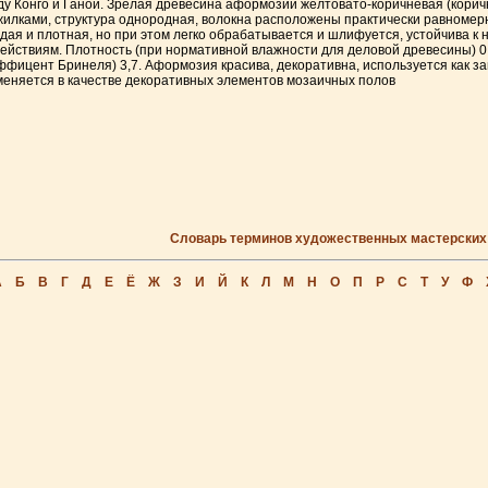
у Конго и Ганой. Зрелая древесина аформозии желтовато-коричневая (корич
илками, структура однородная, волокна расположены практически равномер
дая и плотная, но при этом легко обрабатывается и шлифуется, устойчива к 
ействиям. Плотность (при нормативной влажности для деловой древесины) 0,7
ффицент Бринеля) 3,7. Аформозия красива, декоративна, используется как за
еняется в качестве декоративных элементов мозаичных полов
Словарь терминов художественных мастерских
А
Б
В
Г
Д
Е
Ё
Ж
З
И
Й
К
Л
М
Н
О
П
Р
С
Т
У
Ф