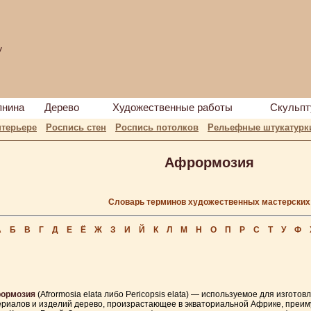
у
пнина
Дерево
Художественные работы
Скульпт
нтерьере
Роспись стен
Роспись потолков
Рельефные штукатурк
Афрормозия
Словарь терминов художественных мастерских
А
Б
В
Г
Д
Е
Ё
Ж
З
И
Й
К
Л
М
Н
О
П
Р
С
Т
У
Ф
ормозия
(Afrormosia elata либо Pericopsis elata) — используемое для изгото
риалов и изделий дерево, произрастающее в экваториальной Африке, преи