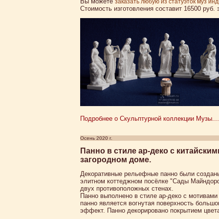
Вы можете
заказать любую из статуэток муз ин
Стоимость изготовления составит 16500 руб. з
Подробнее о Скульптурной коллекции Музы...
Осень 2020 г.
Панно в стиле ар-деко с китайски
загородном доме.
Декоративные рельефные панно были созданы
элитном коттеджном посёлке "Сады Майндорф
двух противоположных стенах.
Панно выполнено в стиле ар-деко с мотивами
панно является вогнутая поверхность большо
эффект. Панно декорировано покрытием цвета