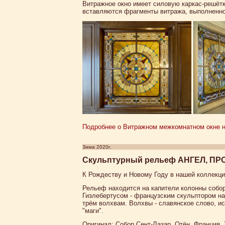
Витражное окно имеет силовую каркас-решёт
вставляются фрагменты витража, выполненно
Подробнее о Витражном межкомнатном окне на
Зима 2020г.
Скульптурный рельеф АНГЕЛ, 
К Рождеству и Новому Году в нашей коллекц
Рельеф находится на капители колонны собора
Гизлебертусом - французским скульптором на
трём волхвам. Волхвы - славянское слово, и
"маги".
Оригинал: Собор Сент-Лазар, Отён, Франция, X