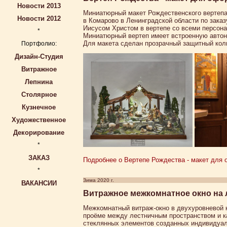
Новости 2013
Миниатюрный макет Рождественского вертепа
Новости 2012
в Комарово в Ленинградской области по зака
Иисусом Христом в вертепе со всеми персон
*
Миниатюрный вертеп имеет встроенную автон
Для макета сделан прозрачный защитный кол
Портфолио:
Дизайн-Студия
Витражное
Лепнина
Столярное
Кузнечное
Художественное
Декорирование
*
ЗАКАЗ
Подробнее о Вертепе Рождества - макет для 
*
Зима 2020 г.
ВАКАНСИИ
Витражное межкомнатное окно на 
Межкомнатный витраж-окно в двухуровневой к
проёме между лестничным пространством и к
стеклянных элементов созданных индивидуал