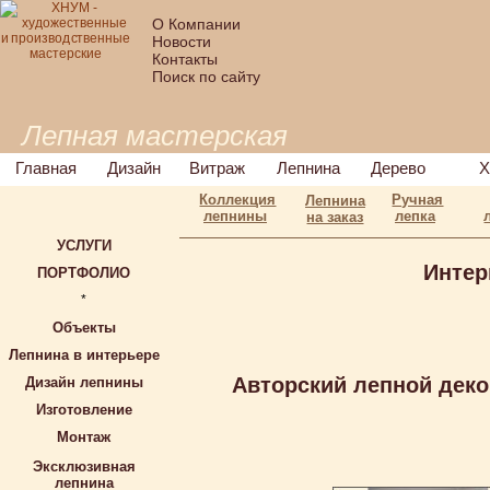
О Компании
Новости
Контакты
Поиск по сайту
Лепная мастерская
Главная
Дизайн
Витраж
Лепнина
Дерево
Х
Коллекция
Ручная
Лепнина
лепнины
лепка
на заказ
УСЛУГИ
Интер
ПОРТФОЛИО
*
Объекты
Лепнина в интерьере
Авторский лепной деко
Дизайн лепнины
Изготовление
Монтаж
Эксклюзивная
лепнина