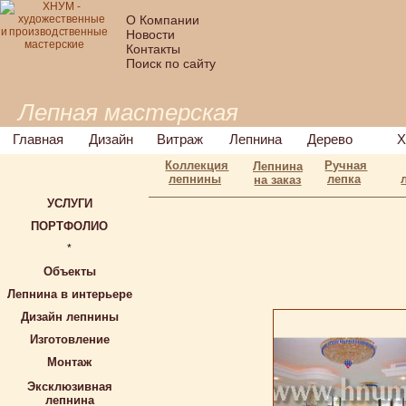
О Компании
Новости
Контакты
Поиск по сайту
Лепная мастерская
Главная
Дизайн
Витраж
Лепнина
Дерево
Х
Коллекция
Ручная
Лепнина
лепнины
лепка
на заказ
УСЛУГИ
ПОРТФОЛИО
*
Объекты
Лепнина в интерьере
Дизайн лепнины
Изготовление
Монтаж
Эксклюзивная
лепнина