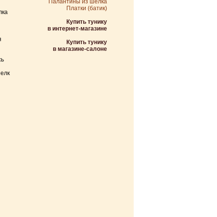
Палантины из шелка
Платки (батик)
лка
Купить тунику
в интернет-магазине
я
Купить тунику
в магазине-салоне
сь
елк