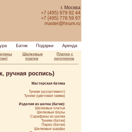
г. Москва
+7 (495) 979 92 44
+7 (495) 778 59 97
master@hnum.ru
ура
Батик
Подарки
Аренда
антины
Шелковые
Платки с
тик)
платки
логотипом
к, ручная роспись)
Мастерская батика
Туники (ассортимент)
Туники (цветовая гамма)
Изделия из шелка (батик):
Шелковые платья
Шелковые блузы
Сарафаны из шелка
Туники (батик)
Парео (батик)
Шелковые шарфы