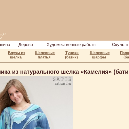
с"
пнина
Дерево
Художественные работы
Скульпт
Блузы из
Шелковые
Туники
Шелковые
Пал
шелка
платья
(батик)
шарфы
(ба
ника из натурального шелка «Камелия» (бати