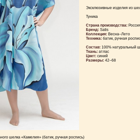
Эксклюзивные изделия из ше
Туника
Страна производства:
Росси
Бренд:
Satis
Коллекция:
Весна–Лето
Техника:
батик, ручная роспи
Состав:
100% натуральный ш
Ткань:
атлас
Цвет:
синий
Размеры:
42–68
ьного шелка «Камелия» (батик, ручная роспись)