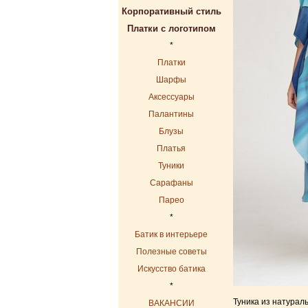
Корпоративный стиль
Платки с логотипом
*
Платки
Шарфы
Аксессуары
Палантины
Блузы
Платья
Туники
Сарафаны
Парео
*
Батик в интерьере
Полезные советы
Искусство батика
*
Туника из натурал
ВАКАНСИИ