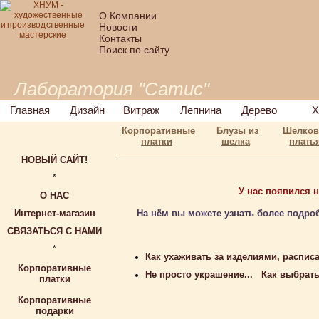
О Компании
Новости
Контакты
Поиск по сайту
Лаборатория "Сатис"
Главная
Дизайн
Витраж
Лепнина
Дерево
Х
Корпоративные
Блузы из
Шелко
платки
шелка
плать
НОВЫЙ САЙТ!
*
У нас появился 
О НАС
Интернет-магазин
На нём вы можете узнать более подро
СВЯЗАТЬСЯ С НАМИ
*
Как ухаживать за изделиями, распи
Корпоративные
Не просто украшение... Как выбрать
платки
Корпоративные
подарки