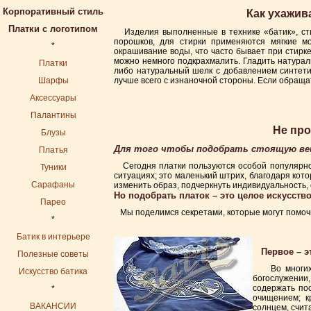
Корпоративный стиль
Как ухажив
Платки с логотипом
Изделия выполненные в технике «батик», сти
порошков, для стирки применяются мягкие м
*
окрашивание воды, что часто бывает при стирке
можно немного подкрахмалить. Гладить натурал
Платки
либо натуральный шелк с добавлением синтетич
Шарфы
лучше всего с изнаночной стороны. Если обращат
Аксессуары
Палантины
Не про
Блузы
Для того чтобы подобрать стоящую вещ
Платья
Сегодня платки пользуются особой популярность
Туники
ситуациях; это маленький штрих, благодаря ко
Сарафаны
изменить образ, подчеркнуть индивидуальность,
Но подобрать платок – это целое искусство
Парео
Мы поделимся секретами, которые могут помочь
*
Батик в интерьере
Первое – эт
Полезные советы
Во многих тр
Искусство батика
богослужении
содержать пос
*
очищением; к
ВАКАНСИИ
солнцем, счит