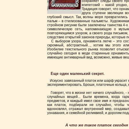
сохраняет следы своего пр
египетский – какой угодно
Традиция говорит, что орна
друга ступени эволюции вс
глубокий смысл. Так, волны моря превратились
пальм – в стилизованные пальметы. Художникам 
стройном рисунке были заключены таинства 4-х 
символическую сеть, напоминающую о музык
повторяющимся узором, а своего рода письмом,
следствие открытий законов природы, которые п
С выбором узора, орнамента легче – это состо
скромный, абстрактный..., хотим мы этого ил
Изобилие текстильного рынка позволит отыскат
случайно сегодня в моде старинные орнаменты
имеющие антикварный вид, возможно, живые вещ
Еще один маленький секрет.
Искусно завязанный платок или шарф украсит не
экспериментировать. Броши, платочные кольца, к
Говорят, что в жизни нет ничего случайного, -
случайных вещей... Были времена, когда га
предметов, и каждый имел свое имя и предназн
как платок, подбирали не случайно, чтобы 
вдохновлял, отражал внутренний мир, создавал
узнавания, и семейной реликвией, и дорогим под
А что же такое платок сегодня 