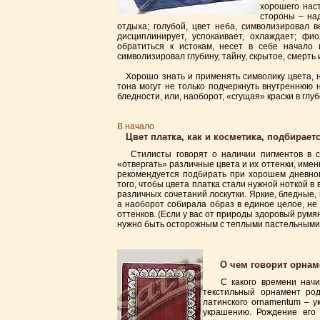
хорошего наст
стороны – над
отдыха; голубой, цвет неба, символизировал ве
дисциплинирует, успокаивает, охлаждает; фи
обратиться к истокам, несет в себе начало 
символизировал глубину, тайну, скрытое, смерть
Хорошо знать и применять символику цвета, но
тона могут не только подчеркнуть внутреннюю 
бледности, или, наоборот, «сгущая» краски в глуб
В начало
Цвет платка, как и косметика, подбираетс
Стилисты говорят о наличии пигментов в сос
«отвергать» различные цвета и их оттенки, имен
рекомендуется подбирать при хорошем дневно
того, чтобы цвета платка стали нужной ноткой 
различных сочетаний лоскутки. Яркие, бледные, 
а наоборот собирала образ в единое целое, не
оттенков. (Если у вас от природы здоровый румя
нужно быть осторожным с теплыми пастельными 
О чем говорит орнаме
С какого времени начина
текстильный орнамент род
латинского ornamentum – у
украшению. Рождение его