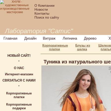
О Компании
Новости
Контакты
Поиск по сайту
Лаборатория "Сатис"
Главная
Дизайн
Витраж
Лепнина
Дерево
Х
Корпоративные
Блузы из
Шелко
платки
шелка
плать
НОВЫЙ САЙТ!
Туника из натурального ше
*
О НАС
Интернет-магазин
СВЯЗАТЬСЯ С НАМИ
*
Корпоративные
платки
Корпоративные
подарки