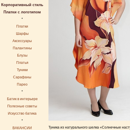
Корпоративный стиль
Платки с логотипом
*
Платки
Шарфы
Аксессуары
Палантины
Блузы
Платья
Туники
Сарафаны
Парео
*
Батик в интерьере
Полезные советы
Искусство батика
*
Туника из натурального шелка «Солнечные насту
ВАКАНСИИ