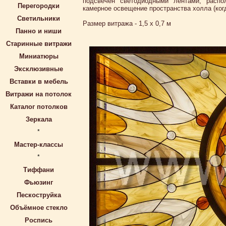
подсвечен светодиодными лентами, распо
Перегородки
камерное освещение пространства холла (когд
Светильники
Размер витража - 1,5 х 0,7 м
Панно и ниши
Старинные витражи
Миниатюры
Эксклюзивные
Вставки в мебель
Витражи на потолок
Каталог потолков
Зеркала
*
Мастер-классы
*
Тиффани
Фьюзинг
Пескоструйка
Объёмное стекло
Роспись