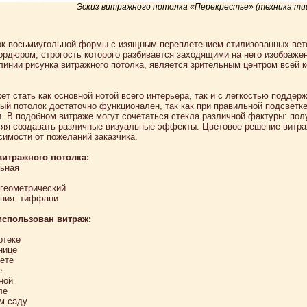
Эскиз витражного потолка «Перекрестье» (техника т
к восьмиугольной формы с изящным переплетением стилизованных вет
ордюром, строгость которого разбивается заходящими на него изображен
линии рисунка витражного потолка, является зрительным центром всей к
ет стать как основной нотой всего интерьера, так и с легкостью подде
ый потолок достаточно функционален, так как при правильной подсветк
 В подобном витраже могут сочетаться стекла различной фактуры: полу
яя создавать различные визуальные эффекты. Цветовое решение витра
симости от пожеланий заказчика.
витражного потолка:
ьная
-геометрический
ения: тиффани
использован витраж:
отеке
нице
нете
е
иной
ле
ем саду