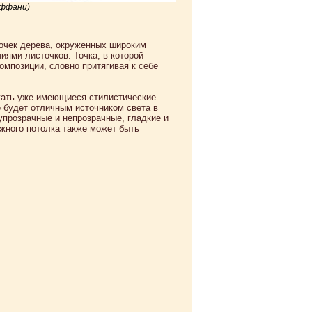
иффани)
очек дерева, окруженных широким
иями листочков. Точка, в которой
омпозиции, словно притягивая к себе
ржать уже имеющиеся стилистические
е будет отличным источником света в
прозрачные и непрозрачные, гладкие и
жного потолка также может быть