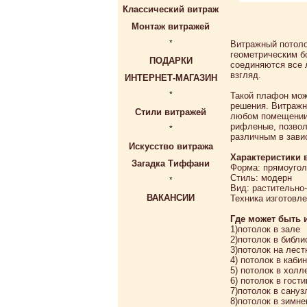
Классический витраж
Монтаж витражей
*
Витражный потоло
геометрическим б
ПОДАРКИ
соединяются все 
взгляд.
ИНТЕРНЕТ-МАГАЗИН
*
Такой плафон мож
решения. Витражн
Стили витражей
любом помещении.
рифленые, позвол
*
различным в зави
Искусство витража
Характеристики 
Загадка Тиффани
Форма: прямоугол
Стиль: модерн
*
Вид: растительно
ВАКАНСИИ
Техника изготовл
Где может быть 
1)потолок в зале
2)потолок в библи
3)потолок на лест
4) потолок в каби
5) потолок в холл
6) потолок в гост
7)потолок в сануз
8)потолок в зимн