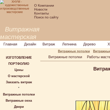
О Компании
Новости
Контакты
Поиск по сайту
Витражная
мастерская
Главная
Дизайн
Витраж
Лепнина
Дерево
Х
Витражные потолки
Витражные
Витражные потолки
Работы маст
ИЗГОТОВЛЕНИЕ
ПОРТФОЛИО
Витра
Цены
О мастерской
Заказать витраж
*
Витражные потолки
Витражные окна
Двери