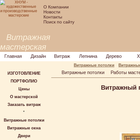
О Компании
Новости
Контакты
Поиск по сайту
Витражная
мастерская
Главная
Дизайн
Витраж
Лепнина
Дерево
Х
Витражные потолки
Витражные
Витражные потолки
Работы маст
ИЗГОТОВЛЕНИЕ
ПОРТФОЛИО
Витражный п
Цены
О мастерской
Заказать витраж
*
Витражные потолки
Витражные окна
Двери