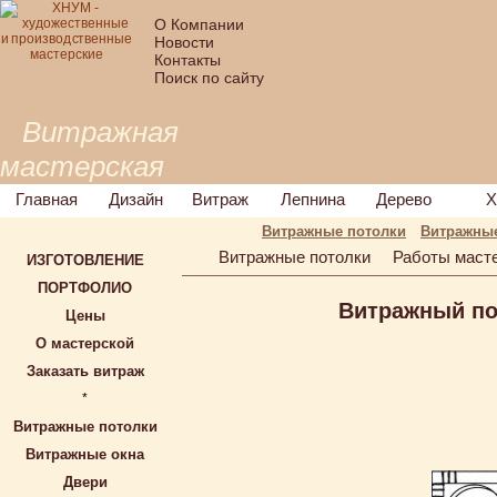
О Компании
Новости
Контакты
Поиск по сайту
Витражная
мастерская
Главная
Дизайн
Витраж
Лепнина
Дерево
Х
Витражные потолки
Витражные
Витражные потолки
Работы маст
ИЗГОТОВЛЕНИЕ
ПОРТФОЛИО
Витражный по
Цены
О мастерской
Заказать витраж
*
Витражные потолки
Витражные окна
Двери