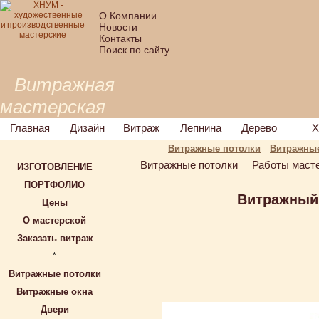
О Компании
Новости
Контакты
Поиск по сайту
Витражная
мастерская
Главная
Дизайн
Витраж
Лепнина
Дерево
Х
Витражные потолки
Витражные
Витражные потолки
Работы маст
ИЗГОТОВЛЕНИЕ
ПОРТФОЛИО
Витражный
Цены
О мастерской
Заказать витраж
*
Витражные потолки
Витражные окна
Двери