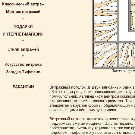
Классический витраж
Монтаж витражей
*
ПОДАРКИ
ИНТЕРНЕТ-МАГАЗИН
*
Стили витражей
*
Искусство витража
Эскиз витра
Загадка Тиффани
*
ВАКАНСИИ
Витражный потолок из двух вписанных один 
абстрактным рисунком, напоминающим структу
прямоугольник, являющийся центром композиц
стилизованных ромбов разного размера. Така
элементами круглой формы, обрамляющими ро
связывающими оба прямоугольника.
Витражный потолок достаточно ненавязчив и д
поддержать уже имеющийся. За счет незапол
пространство, очень функционален, так как 
подобном плафоне могут сочетаться стекла р