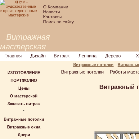
О Компании
Новости
Контакты
Поиск по сайту
Витражная
мастерская
Главная
Дизайн
Витраж
Лепнина
Дерево
Х
Витражные потолки
Витражные
Витражные потолки
Работы маст
ИЗГОТОВЛЕНИЕ
ПОРТФОЛИО
Витражный 
Цены
О мастерской
Заказать витраж
*
Витражные потолки
Витражные окна
Двери