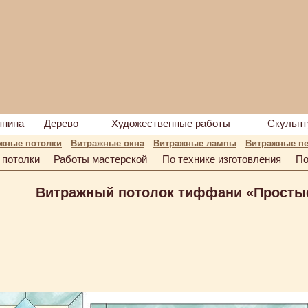
пнина
Дерево
Художественные работы
Скульпт
жные потолки
Витражные окна
Витражные лампы
Витражные пе
 потолки
Работы мастерской
По технике изготовления
По
Витражный потолок тиффани «Просты