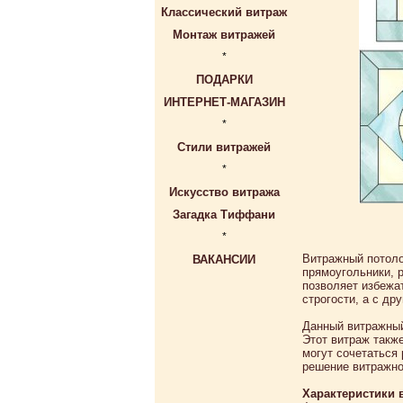
Классический витраж
Монтаж витражей
*
ПОДАРКИ
ИНТЕРНЕТ-МАГАЗИН
*
Стили витражей
*
Искусство витража
Загадка Тиффани
*
Витражный потоло
ВАКАНСИИ
прямоугольники, 
позволяет избежа
строгости, а с др
Данный витражный
Этот витраж такж
могут сочетаться
решение витражно
Характеристики 