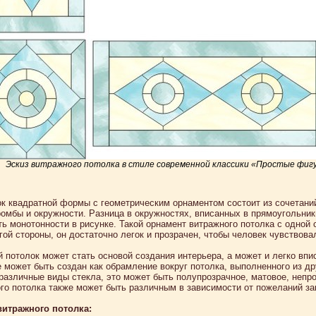
Эскиз витражного потолка в стиле современной классики «Простые фиг
к квадратной формы с геометрическим орнаментом состоит из сочетаний
ромбы и окружности. Разница в окружностях, вписанных в прямоугольник
ть монотонности в рисунке. Такой орнамент витражного потолка с одной
угой стороны, он достаточно легок и прозрачен, чтобы человек чувствов
 потолок может стать основой создания интерьера, а может и легко вп
е может быть создан как обрамление вокруг потолка, выполненного из д
 различные виды стекла, это может быть полупрозрачное, матовое, непр
го потолка также может быть различным в зависимости от пожеланий за
витражного потолка: