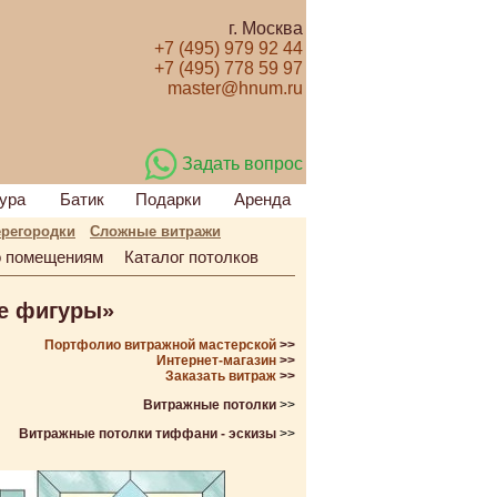
г. Москва
+7 (495) 979 92 44
+7 (495) 778 59 97
master@hnum.ru
Задать вопрос
ура
Батик
Подарки
Аренда
регородки
Сложные витражи
 помещениям
Каталог потолков
е фигуры»
Портфолио витражной мастерской
>>
Интернет-магазин
>>
Заказать витраж
>>
Витражные потолки
>>
Витражные потолки тиффани - эскизы
>>