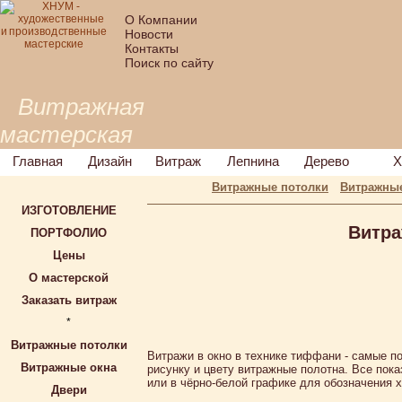
О Компании
Новости
Контакты
Поиск по сайту
Витражная
мастерская
Главная
Дизайн
Витраж
Лепнина
Дерево
Х
Витражные потолки
Витражные
ИЗГОТОВЛЕНИЕ
Витра
ПОРТФОЛИО
Цены
О мастерской
Заказать витраж
*
Витражные потолки
Витражи в окно в технике тиффани - самые п
Витражные окна
рисунку и цвету витражные полотна. Все пок
или в чёрно-белой графике для обозначения 
Двери