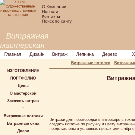
О Компании
Новости
Контакты
Поиск по сайту
Витражная
мастерская
Главная
Дизайн
Витраж
Лепнина
Дерево
Х
Витражные потолки
Витражные
ИЗГОТОВЛЕНИЕ
Витражна
ПОРТФОЛИО
Цены
О мастерской
Заказать витраж
*
Витражные потолки
Витражи для перегородки в интерьере в техн
Витражные окна
создать богатые по рисунку и цвету витражн
представлены в условных цветах или в чёрно
Двери