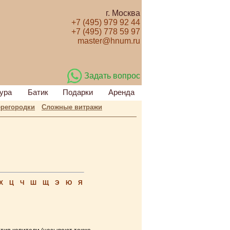
г. Москва
+7 (495) 979 92 44
+7 (495) 778 59 97
master@hnum.ru
Задать вопрос
ура
Батик
Подарки
Аренда
регородки
Сложные витражи
Х
Ц
Ч
Ш
Щ
Э
Ю
Я