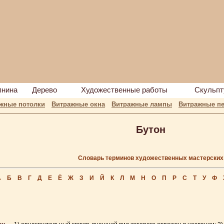
пнина
Дерево
Художественные работы
Скульпт
жные потолки
Витражные окна
Витражные лампы
Витражные пе
Бутон
Словарь терминов художественных мастерских
А
Б
В
Г
Д
Е
Ё
Ж
З
И
Й
К
Л
М
Н
О
П
Р
С
Т
У
Ф