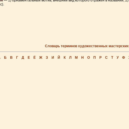
он
— 1) орнаментальный мотив, внешний вид которого отражен в названии; 2)
с).
Словарь терминов художественных мастерских
А
Б
В
Г
Д
Е
Ё
Ж
З
И
Й
К
Л
М
Н
О
П
Р
С
Т
У
Ф