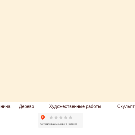
пнина
Дерево
Художественные работы
Скульпт