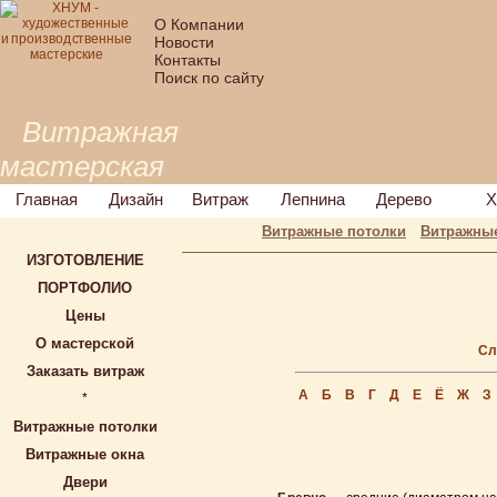
О Компании
Новости
Контакты
Поиск по сайту
Витражная
мастерская
Главная
Дизайн
Витраж
Лепнина
Дерево
Х
Витражные потолки
Витражные
ИЗГОТОВЛЕНИЕ
ПОРТФОЛИО
Цены
О мастерской
Сл
Заказать витраж
А
Б
В
Г
Д
Е
Ё
Ж
З
*
Витражные потолки
Витражные окна
Двери