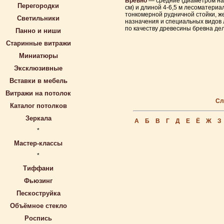
Бревно
— средние (диаметром на 
Перегородки
см) и длиной 4-6,5 м лесоматериа
тонкомерной рудничной стойки, ж
Светильники
назначения и специальных видов 
по качеству древесины бревна дел
Панно и ниши
Старинные витражи
Миниатюры
Эксклюзивные
Вставки в мебель
Витражи на потолок
Сл
Каталог потолков
Зеркала
А
Б
В
Г
Д
Е
Ё
Ж
З
*
Мастер-классы
*
Тиффани
Фьюзинг
Пескоструйка
Объёмное стекло
Роспись