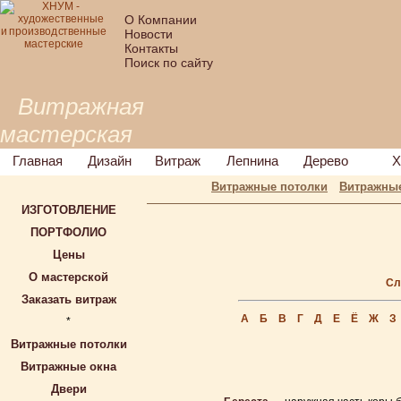
О Компании
Новости
Контакты
Поиск по сайту
Витражная
мастерская
Главная
Дизайн
Витраж
Лепнина
Дерево
Х
Витражные потолки
Витражные
ИЗГОТОВЛЕНИЕ
ПОРТФОЛИО
Цены
О мастерской
Сл
Заказать витраж
А
Б
В
Г
Д
Е
Ё
Ж
З
*
Витражные потолки
Витражные окна
Двери