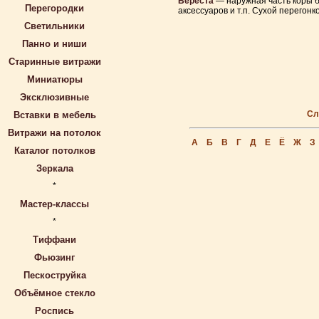
Береста
— наружная часть коры б
Перегородки
аксессуаров и т.п. Сухой перегонк
Светильники
Панно и ниши
Старинные витражи
Миниатюры
Эксклюзивные
Сл
Вставки в мебель
Витражи на потолок
А
Б
В
Г
Д
Е
Ё
Ж
З
Каталог потолков
Зеркала
*
Мастер-классы
*
Тиффани
Фьюзинг
Пескоструйка
Объёмное стекло
Роспись