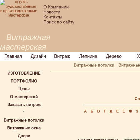
О Компании
Новости
Контакты
Поиск по сайту
Витражная
мастерская
Главная
Дизайн
Витраж
Лепнина
Дерево
Х
Витражные потолки
Витражные
ИЗГОТОВЛЕНИЕ
ПОРТФОЛИО
Цены
О мастерской
Сл
Заказать витраж
А
Б
В
Г
Д
Е
Ё
Ж
З
*
Витражные потолки
Витражные окна
Двери