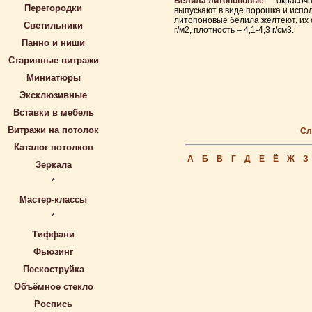
Белила литопоновые
— окрасочн
Перегородки
выпускают в виде порошка и испол
литопоновые белила желтеют, их 
Светильники
г/м2, плотность – 4,1-4,3 г/см3.
Панно и ниши
Старинные витражи
Миниатюры
Эксклюзивные
Вставки в мебель
Витражи на потолок
Сл
Каталог потолков
А
Б
В
Г
Д
Е
Ё
Ж
З
Зеркала
*
Мастер-классы
*
Тиффани
Фьюзинг
Пескоструйка
Объёмное стекло
Роспись