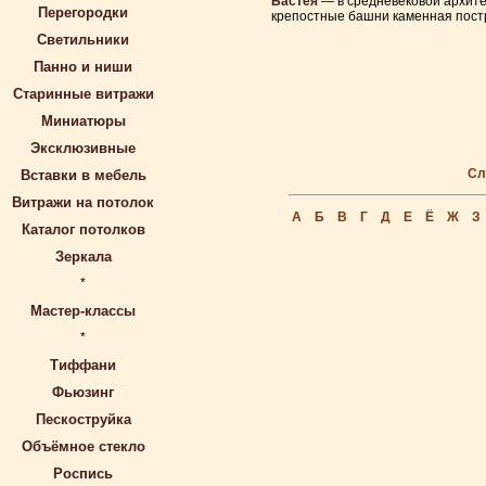
Бастея
— в средневековой архитек
Перегородки
крепостные башни каменная постр
Светильники
Панно и ниши
Старинные витражи
Миниатюры
Эксклюзивные
Сл
Вставки в мебель
Витражи на потолок
А
Б
В
Г
Д
Е
Ё
Ж
З
Каталог потолков
Зеркала
*
Мастер-классы
*
Тиффани
Фьюзинг
Пескоструйка
Объёмное стекло
Роспись