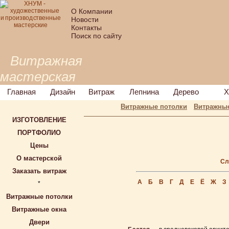
О Компании
Новости
Контакты
Поиск по сайту
Витражная
мастерская
Главная
Дизайн
Витраж
Лепнина
Дерево
Х
Витражные потолки
Витражные
ИЗГОТОВЛЕНИЕ
ПОРТФОЛИО
Цены
О мастерской
Сл
Заказать витраж
А
Б
В
Г
Д
Е
Ё
Ж
З
*
Витражные потолки
Витражные окна
Двери