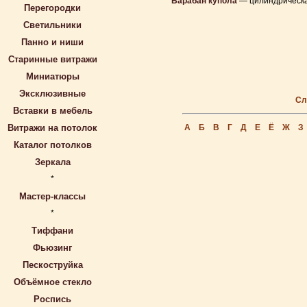
Барабан купола
— цилиндрическа
Перегородки
Светильники
Панно и ниши
Старинные витражи
Миниатюры
Эксклюзивные
Сл
Вставки в мебель
Витражи на потолок
А
Б
В
Г
Д
Е
Ё
Ж
З
Каталог потолков
Зеркала
*
Мастер-классы
*
Тиффани
Фьюзинг
Пескоструйка
Объёмное стекло
Роспись