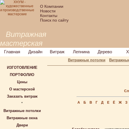
О Компании
Новости
Контакты
Поиск по сайту
Витражная
мастерская
Главная
Дизайн
Витраж
Лепнина
Дерево
Х
Витражные потолки
Витражные
ИЗГОТОВЛЕНИЕ
ПОРТФОЛИО
Цены
О мастерской
Сл
Заказать витраж
А
Б
В
Г
Д
Е
Ё
Ж
З
*
Витражные потолки
Витражные окна
Двери