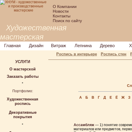
О Компании
Новости
Контакты
Поиск по сайту
Художественная
мастерская
Главная
Дизайн
Витраж
Лепнина
Дерево
Х
Роспись в интерьере
Роспись стен
УСЛУГИ
О мастерской
Заказать работы
*
Сл
Портфолио:
А
Б
В
Г
Д
Е
Ё
Ж
З
Художественная
роспись
Декоративные
покрытия
*
Ассамбляж
— 1) понятие совреме
материалов или предметов, перво