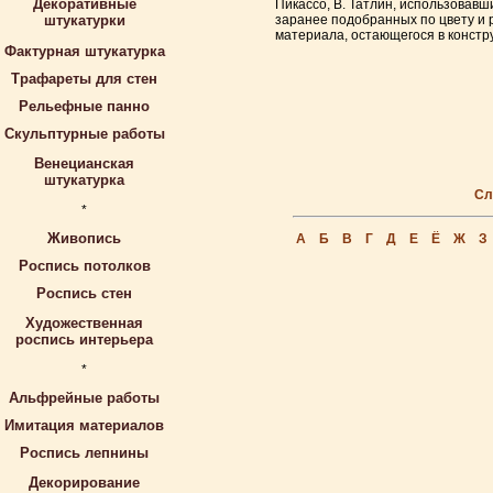
Декоративные
Пикассо, В. Татлин, использовав
штукатурки
заранее подобранных по цвету и р
материала, остающегося в констр
Фактурная штукатурка
Трафареты для стен
Рельефные панно
Скульптурные работы
Венецианская
штукатурка
Сл
*
Живопись
А
Б
В
Г
Д
Е
Ё
Ж
З
Роспись потолков
Роспись стен
Художественная
роспись интерьера
*
Альфрейные работы
Имитация материалов
Роспись лепнины
Декорирование