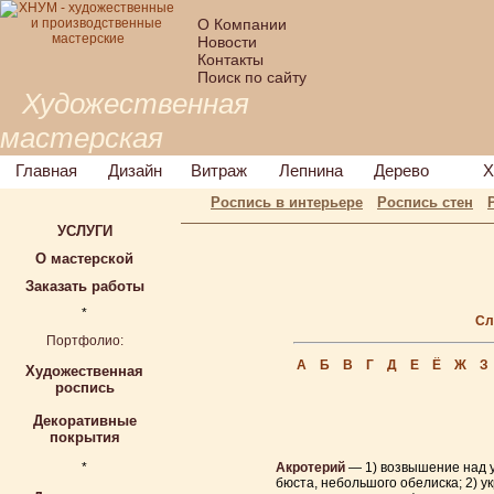
О Компании
Новости
Контакты
Поиск по сайту
Художественная
мастерская
Главная
Дизайн
Витраж
Лепнина
Дерево
Х
Роспись в интерьере
Роспись стен
УСЛУГИ
О мастерской
Заказать работы
*
Сл
Портфолио:
А
Б
В
Г
Д
Е
Ё
Ж
З
Художественная
роспись
Декоративные
покрытия
*
Акротерий
— 1) возвышение над у
бюста, небольшого обелиска; 2) 