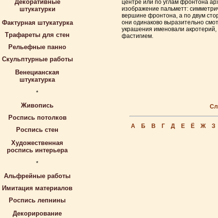
Декоративные
центре или по углам фронтона ар
штукатурки
изображение пальметт: симметрич
вершине фронтона, а по двум сто
Фактурная штукатурка
они одинаково выразительно смотр
украшения именовали акротерий,
Трафареты для стен
фастигием.
Рельефные панно
Скульптурные работы
Венецианская
штукатурка
*
Живопись
Сл
Роспись потолков
А
Б
В
Г
Д
Е
Ё
Ж
З
Роспись стен
Художественная
роспись интерьера
*
Альфрейные работы
Имитация материалов
Роспись лепнины
Декорирование