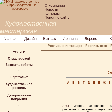
О Компании
Новости
Контакты
Поиск по сайту
Художественная
мастерская
Главная
Дизайн
Витраж
Лепнина
Дерево
Х
Роспись в интерьере
Роспись стен
УСЛУГИ
О мастерской
Заказать работы
*
Сл
Портфолио:
А
Б
В
Г
Д
Е
Ё
Ж
З
Художественная
роспись
Декоративные
покрытия
*
Агат
— минерал, разновидность ха
различно окрашенных концентриче