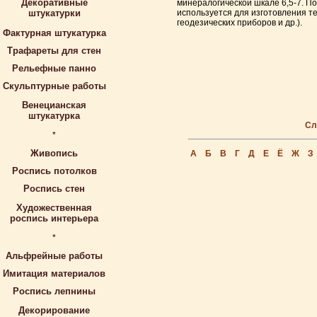
Декоративные
минералогической шкале 6,5-7. П
штукатурки
используется для изготовления т
геодезических приборов и др.).
Фактурная штукатурка
Трафареты для стен
Рельефные панно
Скульптурные работы
Венецианская
штукатурка
Сл
*
Живопись
А
Б
В
Г
Д
Е
Ё
Ж
З
Роспись потолков
Роспись стен
Художественная
роспись интерьера
*
Альфрейные работы
Имитация материалов
Роспись лепнины
Декорирование