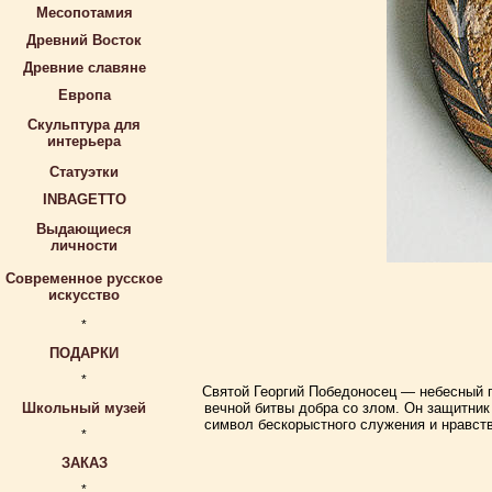
Месопотамия
Древний Восток
Древние славяне
Европа
Скульптура для
интерьера
Статуэтки
INBAGETTO
Выдающиеся
личности
Современное русское
искусство
*
ПОДАРКИ
*
Святой Георгий Победоносец — небесный п
Школьный музей
вечной битвы добра со злом. Он защитник
символ бескорыстного служения и нравств
*
ЗАКАЗ
*