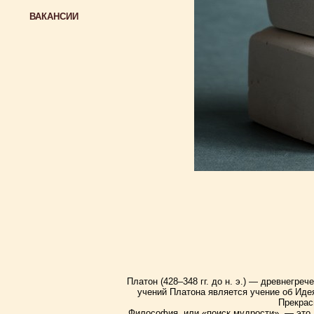
ВАКАНСИИ
Платон (428–348 гг. до н. э.) — древнегр
учений Платона является учение об Иде
Прекрас
Философия, или «поиск мудрости», — это 