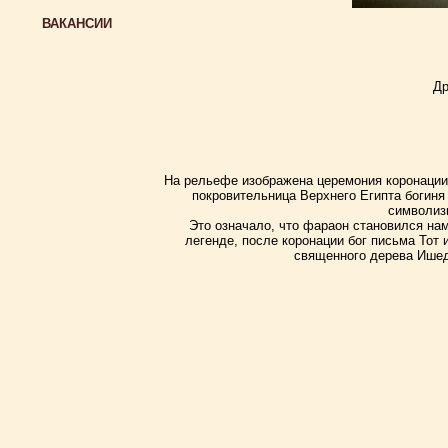
ВАКАНСИИ
Др
На рельефе изображена церемония коронации 
покровительница Верхнего Египта богиня
символиз
Это означало, что фараон становился на
легенде, после коронации бог письма Тот 
священного дерева Ишед