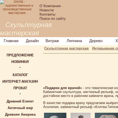
О Компании
Новости
Контакты
Поиск по сайту
Скульптурная
мастерская
Главная
Дизайн
Витраж
Лепнина
Дерево
Х
Скульптурная мастерская
Интерьерная с
ПРЕДЛОЖЕНИЕ
НОВИНКИ!
*
КАТАЛОГ
ИНТЕРНЕТ-МАГАЗИН
«Подарки для врачей»
- это тематическая к
ПРОКАТ
Кабинетная скульптура, настенный рельеф, 
*
достойное место в рабочем кабинете врача, п
Древний Египет
В качестве подарка врачу предлагаем выбрат
Асклепия, кабинетный рельеф «Клятва Гиппок
Античный мир
Древняя Америка