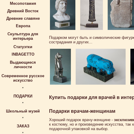
Месопотамия
Древний Восток
Древние славяне
Европа
Скульптура для
Подарком могут быть и символические фигурк
интерьера
сострадания и других...
Статуэтки
INBAGETTO
Выдающиеся
личности
Современное русское
искусство
*
ПОДАРКИ
Купить подарки для врачей в инт
*
Подарки врачам-женщинам
Школьный музей
*
Хороший подарок врачу-женщине -
эксклюзивн
к костюму, но и произведение искусства, та
ЗАКАЗ
подарочной упаковкой на выбор.
*