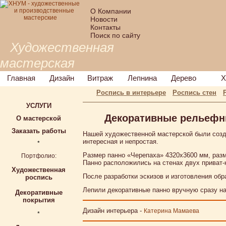
О Компании
Новости
Контакты
Поиск по сайту
Художественная
мастерская
Главная
Дизайн
Витраж
Лепнина
Дерево
Х
Роспись в интерьере
Роспись стен
УСЛУГИ
Декоративные рельефны
О мастерской
Заказать работы
Нашей художественной мастерской были созд
интересная и непростая.
*
Размер панно «Черепаха» 4320х3600 мм, разм
Портфолио:
Панно расположились на стенах двух приват-
Художественная
После разработки эскизов и изготовления обр
роспись
Лепили декоративные панно вручную сразу на
Декоративные
покрытия
Дизайн интерьера -
Катерина Мамаева
*