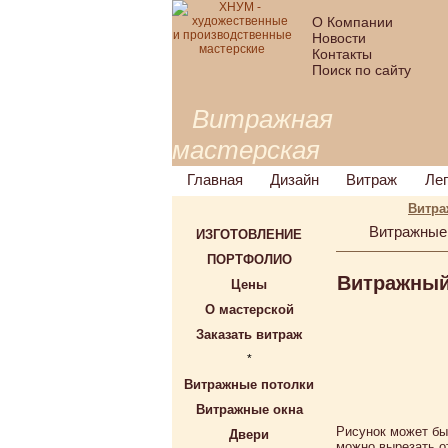
О Компании
Новости
Контакты
Поиск по сайту
Витражная
мастерская
Главная
Дизайн
Витраж
Ле
Витра
Витражные
ИЗГОТОВЛЕНИЕ
ПОРТФОЛИО
Витражный 
Цены
О мастерской
Заказать витраж
*
Витражные потолки
Витражные окна
Рисунок может бы
Двери
можно вырезать о