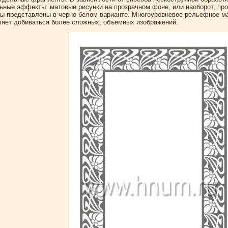
ьные эффекты: матовые рисунки на прозрачном фоне, или наоборот, пр
зы представлены в черно-белом варианте. Многоуровневое рельефное ма
ляет добиваться более сложных, объемных изображений.