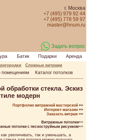
г. Москва
+7 (495) 979 92 44
+7 (495) 778 59 97
master@hnum.ru
Задать вопрос
ура
Батик
Подарки
Аренда
регородки
Сложные витражи
 помещениям
Каталог потолков
й обработки стекла. Эскиз
стиле модерн
Портфолио витражной мастерской
>>
Интернет-магазин
>>
Заказать витраж
>>
Витражные потолки
<<
жные потолки с пескоструйным рисунком
<<
как увеличивать, так и уменьшать, а
и стекла для потолка можно получать