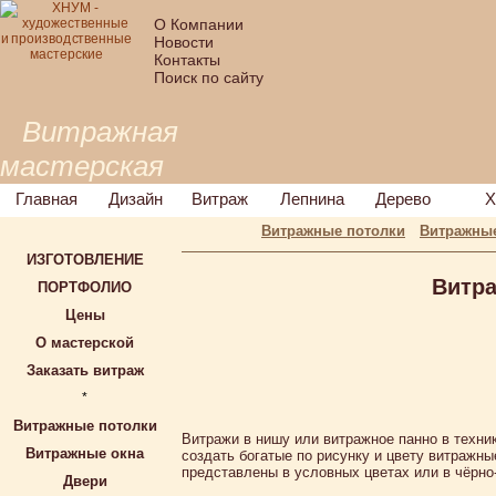
О Компании
Новости
Контакты
Поиск по сайту
Витражная
мастерская
Главная
Дизайн
Витраж
Лепнина
Дерево
Х
Витражные потолки
Витражные
ИЗГОТОВЛЕНИЕ
Витр
ПОРТФОЛИО
Цены
О мастерской
Заказать витраж
*
Витражные потолки
Витражи в нишу или витражное панно в техни
Витражные окна
создать богатые по рисунку и цвету витражн
представлены в условных цветах или в чёрно
Двери