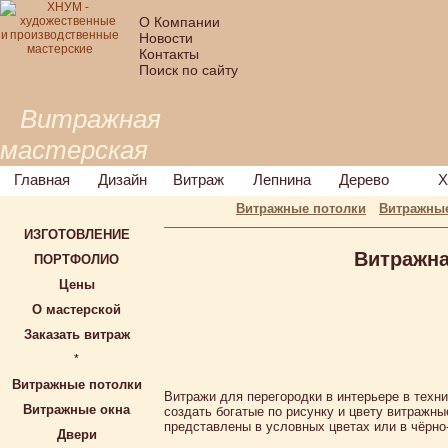
О Компании
Новости
Контакты
Поиск по сайту
Витражная
мастерская
Главная
Дизайн
Витраж
Лепнина
Дерево
Х
Витражные потолки
Витражные
ИЗГОТОВЛЕНИЕ
Витражна
ПОРТФОЛИО
Цены
О мастерской
Заказать витраж
*
Витражные потолки
Витражи для перегородки в интерьере в техн
Витражные окна
создать богатые по рисунку и цвету витражн
представлены в условных цветах или в чёрно
Двери