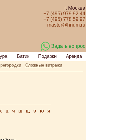
г. Москва
+7 (495) 979 92 44
+7 (495) 778 59 97
master@hnum.ru
Задать вопрос
ура
Батик
Подарки
Аренда
регородки
Сложные витражи
Х
Ц
Ч
Ш
Щ
Э
Ю
Я