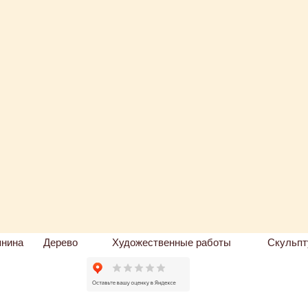
пнина
Дерево
Художественные работы
Скульпт