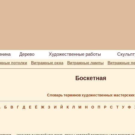
пнина
Дерево
Художественные работы
Скульпт
жные потолки
Витражные окна
Витражные лампы
Витражные пе
Боскетная
Словарь терминов художественных мастерских
А
Б
В
Г
Д
Е
Ё
Ж
З
И
Й
К
Л
М
Н
О
П
Р
С
Т
У
Ф