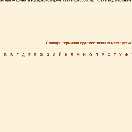
кетная
— комната в усадебном доме, стены которой расписаны под парковые
Словарь терминов художественных мастерских
А
Б
В
Г
Д
Е
Ё
Ж
З
И
Й
К
Л
М
Н
О
П
Р
С
Т
У
Ф