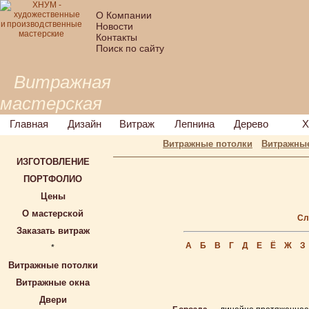
О Компании
Новости
Контакты
Поиск по сайту
Витражная
мастерская
Главная
Дизайн
Витраж
Лепнина
Дерево
Х
Витражные потолки
Витражные
ИЗГОТОВЛЕНИЕ
ПОРТФОЛИО
Цены
О мастерской
Сл
Заказать витраж
А
Б
В
Г
Д
Е
Ё
Ж
З
*
Витражные потолки
Витражные окна
Двери