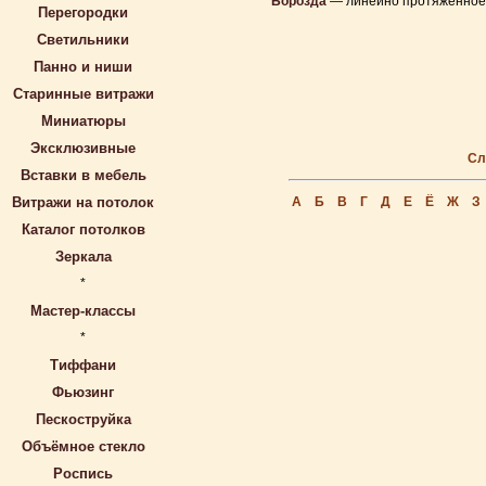
Борозда
— линейно протяженное 
Перегородки
Светильники
Панно и ниши
Старинные витражи
Миниатюры
Эксклюзивные
Сл
Вставки в мебель
Витражи на потолок
А
Б
В
Г
Д
Е
Ё
Ж
З
Каталог потолков
Зеркала
*
Мастер-классы
*
Тиффани
Фьюзинг
Пескоструйка
Объёмное стекло
Роспись