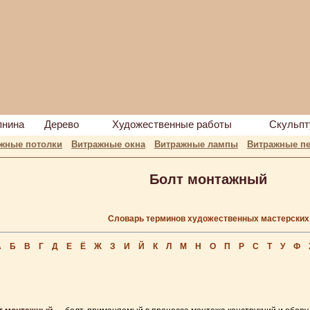
пнина
Дерево
Художественные работы
Скульпт
жные потолки
Витражные окна
Витражные лампы
Витражные пе
Болт монтажный
Словарь терминов художественных мастерских
А
Б
В
Г
Д
Е
Ё
Ж
З
И
Й
К
Л
М
Н
О
П
Р
С
Т
У
Ф