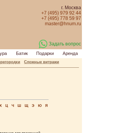
г. Москва
+7 (495) 979 92 44
+7 (495) 778 59 97
master@hnum.ru
Задать вопрос
ура
Батик
Подарки
Аренда
регородки
Сложные витражи
Х
Ц
Ч
Ш
Щ
Э
Ю
Я