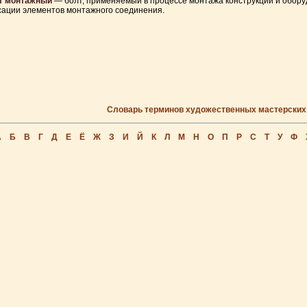
т монтажный
— болт, применяемый в процессе монтажа конструкций и обор
ации элементов монтажного соединения.
Словарь терминов художественных мастерских
А
Б
В
Г
Д
Е
Ё
Ж
З
И
Й
К
Л
М
Н
О
П
Р
С
Т
У
Ф