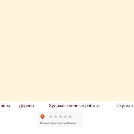
пнина
Дерево
Художественные работы
Скульпт