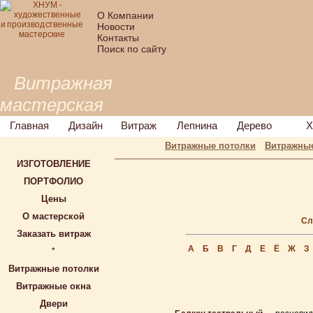
О Компании
Новости
Контакты
Поиск по сайту
Витражная
мастерская
Главная
Дизайн
Витраж
Лепнина
Дерево
Х
Витражные потолки
Витражные
ИЗГОТОВЛЕНИЕ
ПОРТФОЛИО
Цены
О мастерской
Сл
Заказать витраж
А
Б
В
Г
Д
Е
Ё
Ж
З
*
Витражные потолки
Витражные окна
Двери