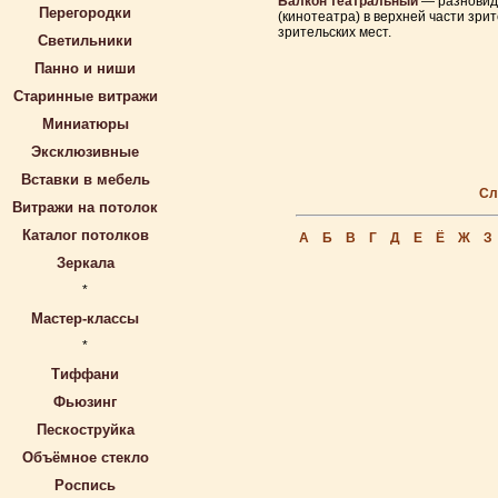
Балкон театральный
— разновидн
Перегородки
(кинотеатра) в верхней части зр
зрительских мест.
Светильники
Панно и ниши
Старинные витражи
Миниатюры
Эксклюзивные
Вставки в мебель
Сл
Витражи на потолок
Каталог потолков
А
Б
В
Г
Д
Е
Ё
Ж
З
Зеркала
*
Мастер-классы
*
Тиффани
Фьюзинг
Пескоструйка
Объёмное стекло
Роспись