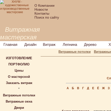
О Компании
Новости
Контакты
Поиск по сайту
Витражная
мастерская
Главная
Дизайн
Витраж
Лепнина
Дерево
Х
Витражные потолки
Витражные
ИЗГОТОВЛЕНИЕ
ПОРТФОЛИО
Цены
О мастерской
Сл
Заказать витраж
А
Б
В
Г
Д
Е
Ё
Ж
З
*
Витражные потолки
Витражные окна
Двери