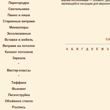
Балка потолочная
— элемент дере
Перегородки
являющийся несущим для верхнег
Светильники
Панно и ниши
Старинные витражи
Миниатюры
Эксклюзивные
Сл
Вставки в мебель
Витражи на потолок
А
Б
В
Г
Д
Е
Ё
Ж
З
Каталог потолков
Зеркала
*
Мастер-классы
*
Тиффани
Фьюзинг
Пескоструйка
Объёмное стекло
Роспись