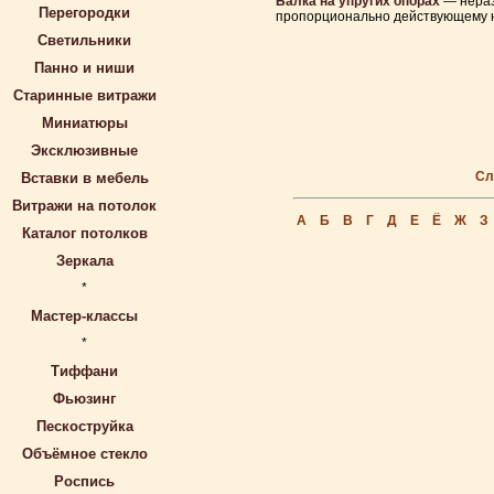
Балка на упругих опорах
— нераз
Перегородки
пропорционально действующему н
Светильники
Панно и ниши
Старинные витражи
Миниатюры
Эксклюзивные
Сл
Вставки в мебель
Витражи на потолок
А
Б
В
Г
Д
Е
Ё
Ж
З
Каталог потолков
Зеркала
*
Мастер-классы
*
Тиффани
Фьюзинг
Пескоструйка
Объёмное стекло
Роспись