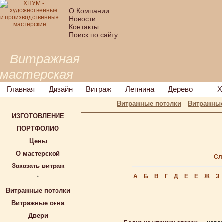
О Компании
Новости
Контакты
Поиск по сайту
Витражная
мастерская
Главная
Дизайн
Витраж
Лепнина
Дерево
Х
Витражные потолки
Витражные
ИЗГОТОВЛЕНИЕ
ПОРТФОЛИО
Цены
О мастерской
Сл
Заказать витраж
А
Б
В
Г
Д
Е
Ё
Ж
З
*
Витражные потолки
Витражные окна
Двери