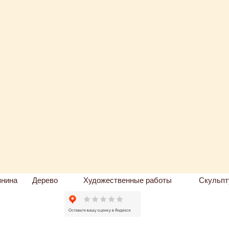
пнина
Дерево
Художественные работы
Скульпт