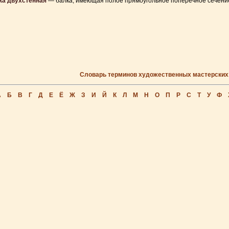
ка двухстенная
— балка, имеющая полое прямоугольное поперечное сечени
Словарь терминов художественных мастерских
А
Б
В
Г
Д
Е
Ё
Ж
З
И
Й
К
Л
М
Н
О
П
Р
С
Т
У
Ф