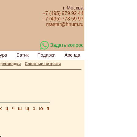
г. Москва
+7 (495) 979 92 44
+7 (495) 778 59 97
master@hnum.ru
Задать вопрос
ура
Батик
Подарки
Аренда
регородки
Сложные витражи
Х
Ц
Ч
Ш
Щ
Э
Ю
Я