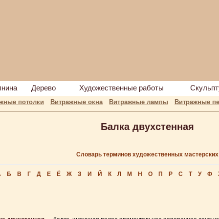
пнина
Дерево
Художественные работы
Скульпт
жные потолки
Витражные окна
Витражные лампы
Витражные пе
Балка двухстенная
Словарь терминов художественных мастерских
А
Б
В
Г
Д
Е
Ё
Ж
З
И
Й
К
Л
М
Н
О
П
Р
С
Т
У
Ф