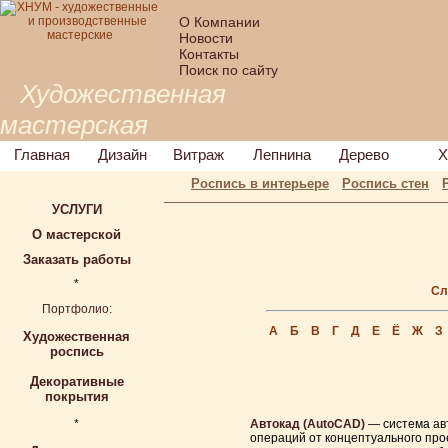
О Компании
Новости
Контакты
Поиск по сайту
Художественная
мастерская
Главная
Дизайн
Витраж
Лепнина
Дерево
Х
Роспись в интерьере
Роспись стен
УСЛУГИ
О мастерской
Заказать работы
*
Сл
Портфолио:
А
Б
В
Г
Д
Е
Ё
Ж
З
Художественная
роспись
Декоративные
покрытия
*
Автокад (AutoCAD)
— система ав
операций от концептуального про