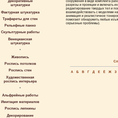
Декоративные
сооружения в виде комплекта раб
штукатурки
разрезы и проекции и включать их
редактирование твердых тел и по
Фактурная штукатурка
взаимодействовать с моделями на
анимация и реалистичное тониров
Трафареты для стен
помогают обнаружить любые изъяны
серьезные проблемы).
Рельефные панно
Скульптурные работы
Венецианская
штукатурка
*
Живопись
Сл
Роспись потолков
Роспись стен
А
Б
В
Г
Д
Е
Ё
Ж
З
Художественная
роспись интерьера
*
Альфрейные работы
Имитация материалов
Роспись лепнины
Декорирование